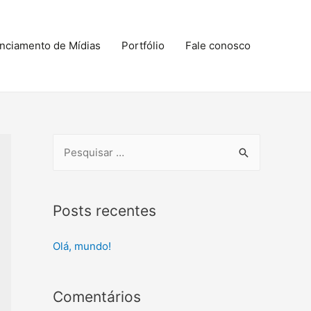
nciamento de Mídias
Portfólio
Fale conosco
P
e
s
q
Posts recentes
u
Olá, mundo!
i
s
a
Comentários
r